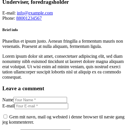
Underviser, foredragsholder
E-mail:
info@example.com
Phone:
88001234567
Brief info
Phasellus et ipsum justo. Aenean fringilla a fermentum mauris non
venenatis. Praesent at nulla aliquam, fermentum ligula.
Lorem ipsum dolor sit amet, consectetuer adipiscing elit, sed diam
nonummy nibh euismod tincidunt ut laoreet dolore magna aliquam
erat volutpat. Ut wisi enim ad minim veniam, quis nostrud exerci
tation ullamcorper suscipit lobortis nisl ut aliquip ex ea commodo
consequat.
Leave a comment
Name
E-mail
Gem mit navn, mail og websted i denne browser til næste gang
jeg kommenterer.