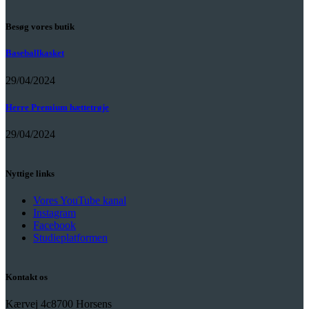
Besøg vores butik
Baseballkasket
29/04/2024
Herre Premium hættetrøje
29/04/2024
Nyttige links
Vores YouTube kanal
Instagram
Facebook
Studieplatformen
Kontakt os
Kærvej 4c
8700 Horsens